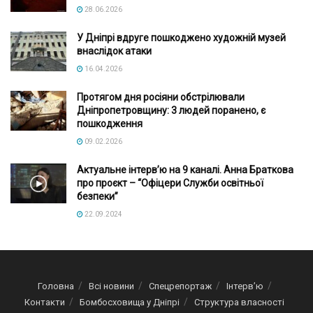
28.06.2026
У Дніпрі вдруге пошкоджено художній музей
внаслідок атаки
16.04.2026
Протягом дня росіяни обстрілювали
Дніпропетровщину: 3 людей поранено, є
пошкодження
09.02.2026
Актуальне інтервʼю на 9 каналі. Анна Браткова
про проєкт – “Офіцери Служби освітньої
безпеки”
22.09.2024
Головна
Всі новини
Спецрепортаж
Інтерв’ю
Контакти
Бомбосховища у Дніпрі
Структура власності