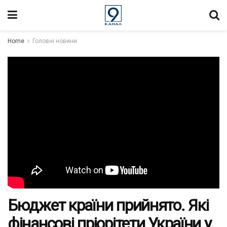
Home
Головні новини
Бюджет країни прийнято. Які
фінансові пріорітети України у