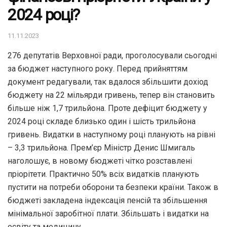
2024 році?
11.11.2023
276 депутатів Верховної ради, проголосували сьогодні
за бюджет наступного року. Перед прийняттям
документ редагували, так вдалося збільшити дохіод
бюджету на 22 мільярди гривень, тепер він становить
більше ніж 1,7 трильйона. Проте дефіцит бюджету у
2024 році складе близько один і шість трильйона
гривень. Видатки в наступному році планують на рівні
– 3,3 трильйона. Прем’єр Міністр Денис Шмигаль
наголошує, в новому бюджеті чітко розставлені
пріорітети. Практично 50% всіх видатків планують
пустити на потреби оборони та безпеки країни. Також в
бюджеті закладена індексація пенсій та збільшення
мінімальної заробітної плати. Збільшать і видатки на
освіту та медицину