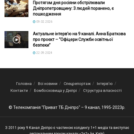
Протягом дня росіяни обстрілювали
Дніпропетровщину: 3 людей поранено, є
пошкодження
09.02.2026
Актуальне інтервʼю на 9 каналі. Анна Браткова
про проєкт – “Офіцери Служби освітньої
безпеки”
22.09.2024
Головна
Всі новини
Спецрепортаж
Інтерв’ю
Контакти
Бомбосховища у Дніпрі
Структура власності
© Телекомпанія "Приват ТБ Дніпро" – 9 канал, 1995-2023р.
З 2011 року 9 Канал Дніпро є частиною холдингу 1+1 медіа та виступає
регіональним вікном каналу «2+2» (м. Київ)