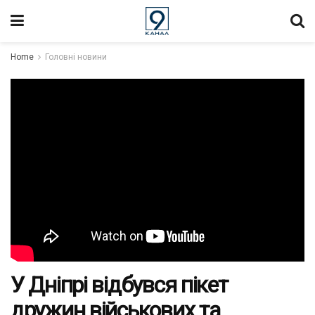
Home
Головні новини
У Дніпрі відбувся пікет
дружин військових та