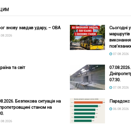
 ЦИМ
ог знову завдав удару, – ОВА
Сьогодні у
маршрутів
.08.2026
виконання
пов’язаних
07.08.2026
раїна та світ
07.08.2026
Дніпропет
07:30.
07.08.2026
08.2026. Безпекова ситуація на
Парадокс 
пропетровщині станом на
06.08.2026
30.
.08.2026