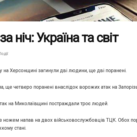
а ніч: Україна та світ
Події
у на Херсонщині загинули дві людини, ще дві поранені.
, ще четверо поранені внаслідок ворожих атак на Запорізь
так на Миколаївщині постраждали троє людей.
із ножем напав на двох військовослужбовців ТЦК. Обох п
жкому стані.