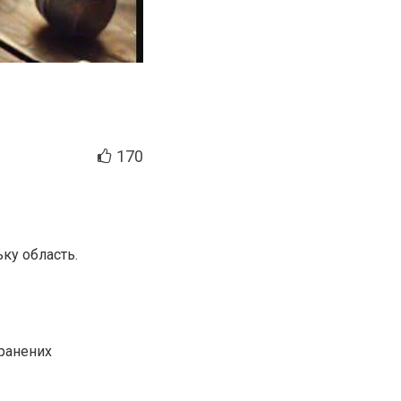
170
ку область.
оранених