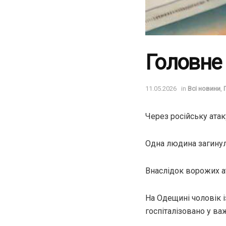
Головне з
11.05.2026
in
Всі новини
,
Через російську атак
Одна людина загинула
Внаслідок ворожих а
На Одещині чоловік 
госпіталізовано у ва