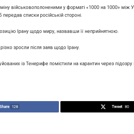
бміну військовополоненими у форматі «1000 на 1000» між У
 передав списки російській стороні.
озицію Ірану щодо миру, назвавши її неприйнятною.
 різко зросли після заяв щодо Ірану.
уйованих із Тенерифе помістили на карантин через підозру н
Share
128
Tweet
80