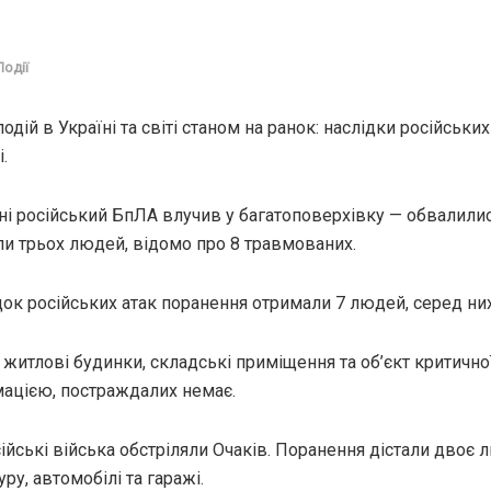
Події
дій в Україні та світі станом на ранок: наслідки російських
.
і російський БпЛА влучив у багатоповерхівку — обвалилися
ли трьох людей, відомо про 8 травмованих.
ок російських атак поранення отримали 7 людей, серед них 
итлові будинки, складські приміщення та об’єкт критичної
ацією, постраждалих немає.
ійські війська обстріляли Очаків. Поранення дістали дво
ру, автомобілі та гаражі.