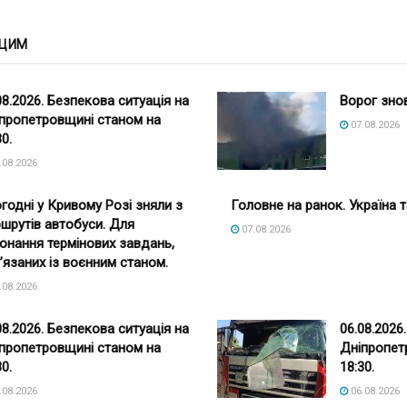
 ЦИМ
08.2026. Безпекова ситуація на
Ворог зно
пропетровщині станом на
07.08.2026
30.
.08.2026
годні у Кривому Розі зняли з
Головне на ранок. Україна т
шрутів автобуси. Для
07.08.2026
онання термінових завдань,
’язаних із воєнним станом.
.08.2026
08.2026. Безпекова ситуація на
06.08.2026
пропетровщині станом на
Дніпропет
30.
18:30.
.08.2026
06.08.2026