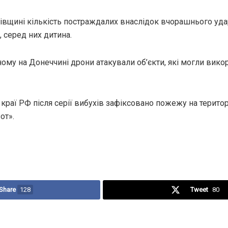
івщині кількість постраждалих внаслідок вчорашнього удар
 серед них дитина.
ому на Донеччині дрони атакували об’єкти, які могли вико
раї РФ після серії вибухів зафіксовано пожежу на територ
от».
Share
128
Tweet
80