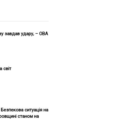
ву завдав удару, – ОВА
а світ
. Безпекова ситуація на
ровщині станом на