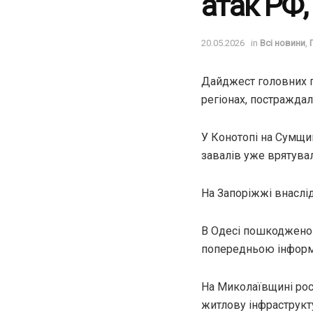
атак РФ,
20.05.2026
in
Всі новини
,
Дайджест головних по
регіонах, постраждалі
У Конотопі на Сумщин
завалів уже врятува
На Запоріжжі внаслід
В Одесі пошкоджено ж
попередньою інформ
На Миколаївщині рос
житлову інфраструкту