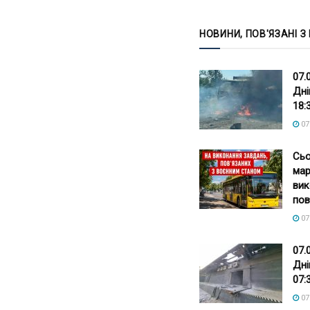
НОВИНИ, ПОВ'ЯЗАНІ З
07.
Дні
18:
07
Сьо
мар
вик
пов
07
07.
Дні
07:
07