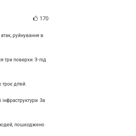
170
 атак, руйнування в
 три поверхи. З-під
троє дітей.
 інфраструктури. За
є людей, пошкоджено