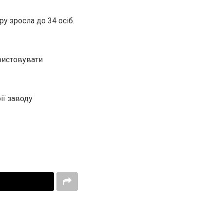
у зросла до 34 осіб.
ристовувати
ії заводу