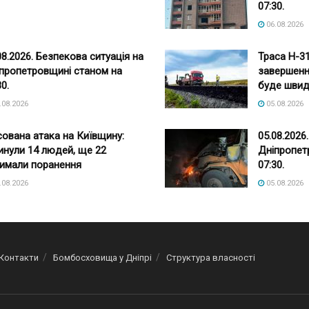
07:30.
06.08.2026
08.2026. Безпекова ситуація на
Траса Н-3
пропетровщині станом на
завершенн
30.
буде шви
.08.2026
05.08.2026
ована атака на Київщину:
05.08.2026
инули 14 людей, ще 22
Дніпропет
имали поранення
07:30.
.08.2026
05.08.2026
Контакти
Бомбосховища у Дніпрі
Структура власності