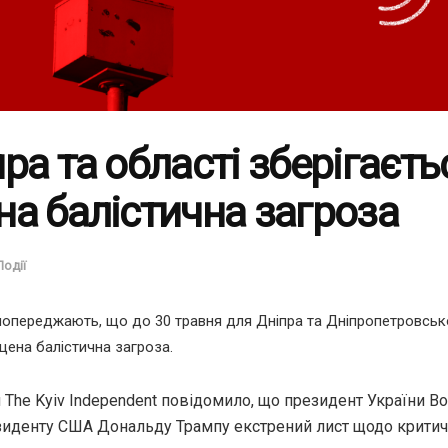
ра та області зберігаєть
а балістична загроза
Події
попереджають, що до 30 травня для Дніпра та Дніпропетровсько
щена балістична загроза.
я The Kyiv Independent повідомило, що президент України 
зиденту США Дональду Трампу екстрений лист щодо критич