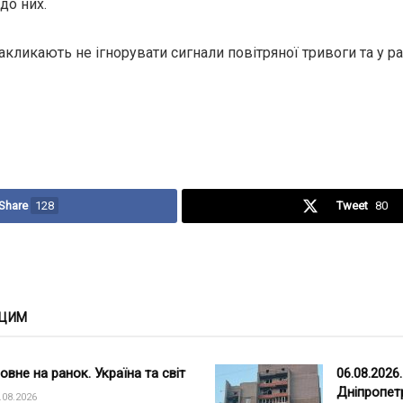
до них.
кликають не ігнорувати сигнали повітряної тривоги та у р
Share
128
Tweet
80
 ЦИМ
овне на ранок. Україна та світ
06.08.2026
Дніпропет
.08.2026