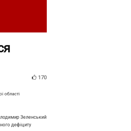
ся
170
ї області
Володимир Зеленський
ного дефіциту