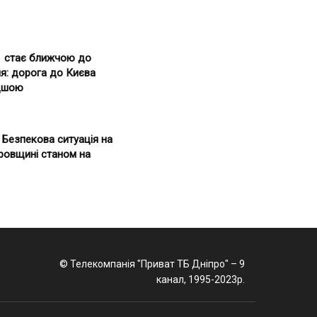
1 стає ближчою до
я: дорога до Києва
дшою
. Безпекова ситуація на
ровщині станом на
© Телекомпанія "Приват ТБ Дніпро" – 9
канал, 1995-2023р.