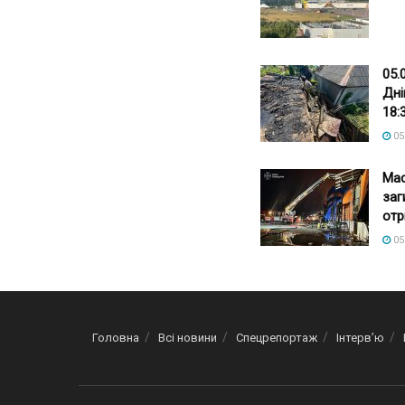
05.
Дні
18:
05
Мас
заг
отр
05
Головна
Всі новини
Спецрепортаж
Інтерв’ю