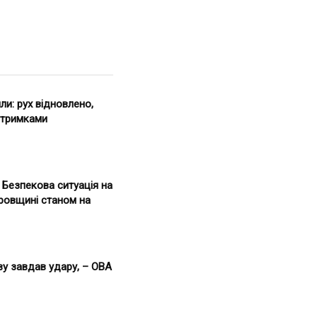
ли: рух відновлено,
затримками
. Безпекова ситуація на
ровщині станом на
ву завдав удару, – ОВА