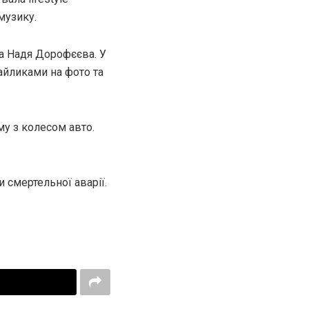
музику.
ла
Надя Дорофєєва
. У
айликами на фото та
му з колесом авто.
 смертельної аварії.