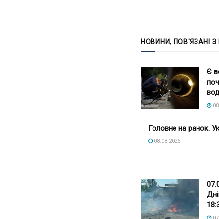
НОВИНИ, ПОВ'ЯЗАНІ З
Є в
поч
вод
08
Головне на ранок. Ук
08.08.2026
07.
Дні
18:
07