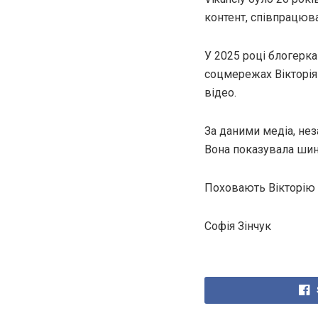
контент, співпрацюва
У 2025 році блогерка
соцмережах Вікторія
відео.
За даними медіа, нез
Вона показувала шину
Поховають Вікторію у
Софія Зінчук