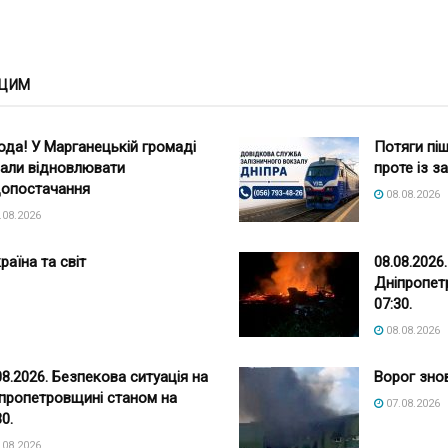
 ЦИМ
ода! У Марганецькій громаді
Потяги піш
али відновлювати
проте із 
опостачання
08.08.2026
.08.2026
раїна та світ
08.08.2026
Дніпропет
07:30.
08.08.2026
08.2026. Безпекова ситуація на
Ворог зно
пропетровщині станом на
07.08.2026
30.
.08.2026