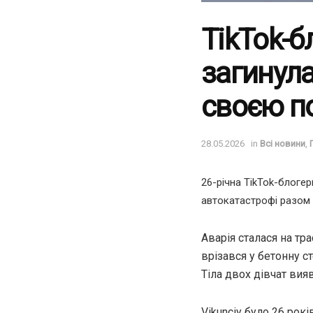
TikTok-б
загинула
своєю п
28.05.2026
in
Всі новини
,
26-річна TikTok-блогер
автокатастрофі разом
Аварія сталася на тр
врізався у бетонну с
Тіла двох дівчат вия
Vikunciy було 26 рокі