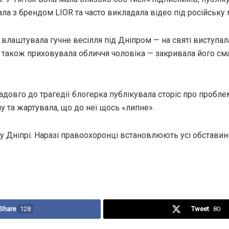
ла з брендом LIOR та часто викладала відео під російську 
 влаштувала гучне весілля під Дніпром — на святі виступа
 також приховувала обличчя чоловіка — закривала його см
адовго до трагедії блогерка публікувала сторіс про пробле
 та жартувала, що до неї щось «липне».
 Дніпрі. Наразі правоохоронці встановлюють усі обставини
Share
128
Tweet
80