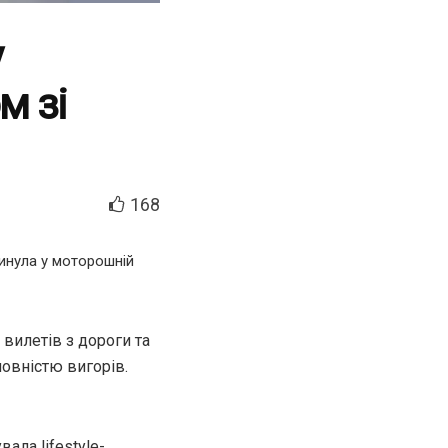
y
м зі
168
гинула у моторошній
 вилетів з дороги та
повністю вигорів.
вала lifestyle-