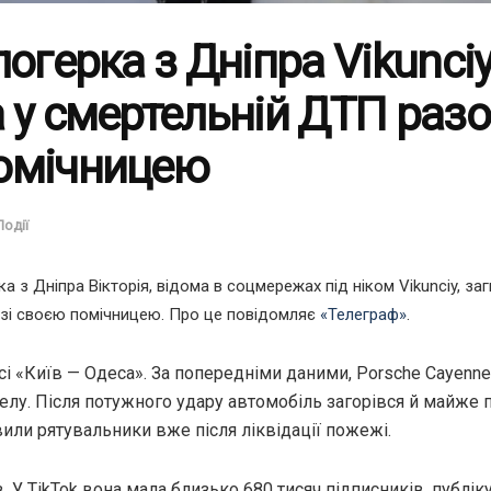
логерка з Дніпра Vikunci
 у смертельній ДТП разо
омічницею
Події
ка з Дніпра Вікторія, відома в соцмережах під ніком Vikunciy, за
 зі своєю помічницею. Про це повідомляє
«Телеграф»
.
асі «Київ — Одеса». За попередніми даними, Porsche Cayenne
телу. Після потужного удару автомобіль загорівся й майже 
вили рятувальники вже після ліквідації пожежі.
в. У TikTok вона мала близько 680 тисяч підписників, публіку