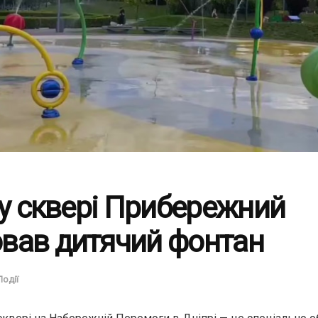
 у сквері Прибережний
вав дитячий фонтан
Події