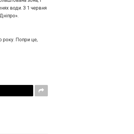
блаштована зона, і
енях води. З 1 червня
Дніпро».
 року. Попри це,