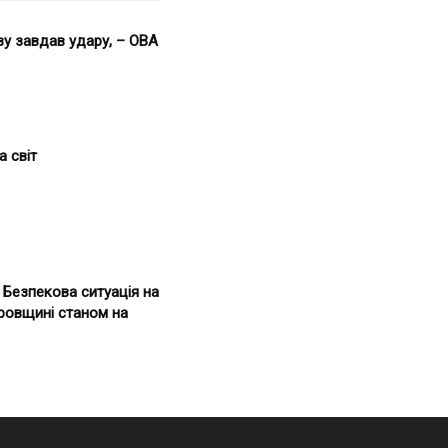
ву завдав удару, – ОВА
а світ
. Безпекова ситуація на
ровщині станом на