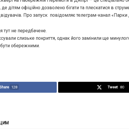
сквері на Набережній Перемоги в Дніпрі — це спеціально о
, де дітям офіційно дозволено бігати та плескатися в струм
двідувачів. Про запуск повідомляє телеграм-канал «Парки 
я тут не передбачене.
ксували слизьке покриття, однак його замінили ще минулого
 бути обережними.
Share
128
Tweet
80
 ЦИМ