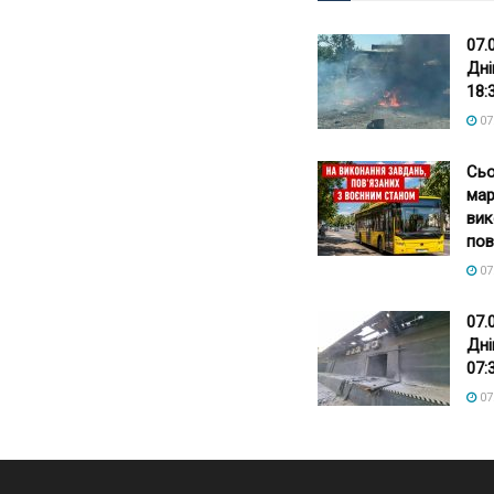
07.
Дні
18:
07
Сьо
мар
вик
пов
07
07.
Дні
07:
07