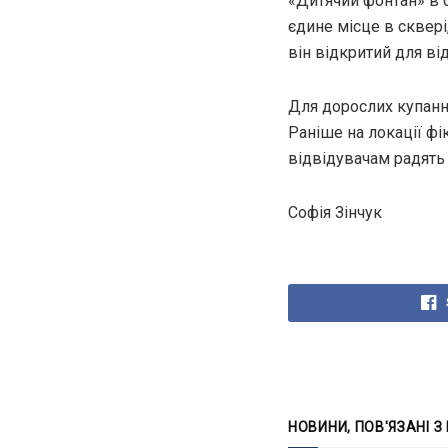
«Дитячий фонтан» в 
єдине місце в сквері
він відкритий для ві
Для дорослих купанн
Раніше на локації фі
відвідувачам радять
Софія Зінчук
НОВИНИ, ПОВ'ЯЗАНІ З