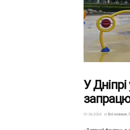
У Дніпрі
запрацю
01.06.2026
in
Всі новини
,