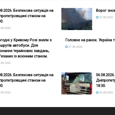
08.2026. Безпекова ситуація на
Ворог зно
пропетровщині станом на
07.08.2026
30.
.08.2026
годні у Кривому Розі зняли з
Головне на ранок. Україна т
шрутів автобуси. Для
07.08.2026
онання термінових завдань,
’язаних із воєнним станом.
.08.2026
08.2026. Безпекова ситуація на
06.08.2026
пропетровщині станом на
Дніпропет
30.
18:30.
.08.2026
06.08.2026