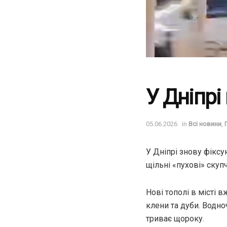
У Дніпрі
05.06.2026
in
Всі новини
,
У Дніпрі знову фікс
щільні «пухові» скупче
Нові тополі в місті 
клени та дуби. Водно
триває щороку.