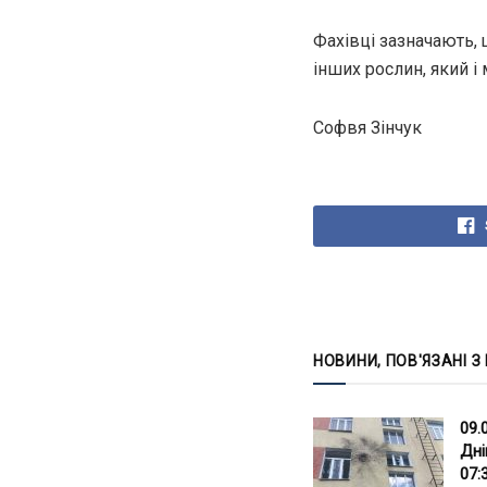
Фахівці зазначають,
інших рослин, який і
Софвя Зінчук
НОВИНИ, ПОВ'ЯЗАНІ З
09.
Дні
07: