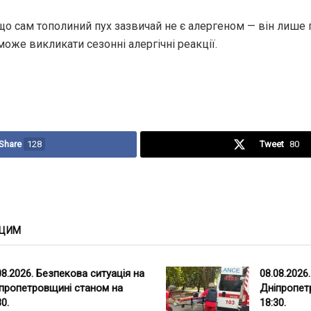
 що сам тополиний пух зазвичай не є алергеном — він лише
 може викликати сезонні алергічні реакції.
Share
128
Tweet
80
 ЦИМ
08.2026. Безпекова ситуація на
08.08.2026
пропетровщині станом на
Дніпропет
30.
18:30.