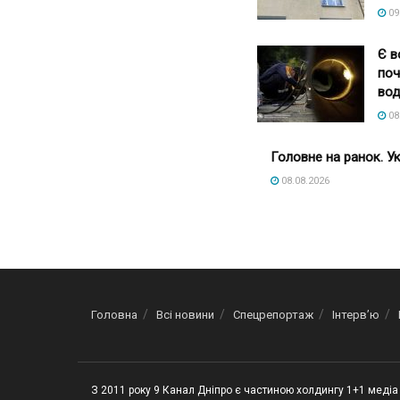
09
Є в
поч
вод
08
Головне на ранок. Ук
08.08.2026
Головна
Всі новини
Спецрепортаж
Інтерв’ю
З 2011 року 9 Канал Дніпро є частиною холдингу 1+1 медіа 