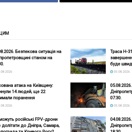
 ЦИМ
08.2026. Безпекова ситуація на
Траса Н-3
пропетровщині станом на
завершенн
30.
буде шви
.08.2026
05.08.2026
ована атака на Київщину:
05.08.2026
инули 14 людей, ще 22
Дніпропет
имали поранення
07:30.
.08.2026
05.08.2026
можуть російські FPV-дрони
04.08.2026
 долітати до Дніпра, Самара,
Дніпропет
лограда та Кривого Рогу?
18:30.