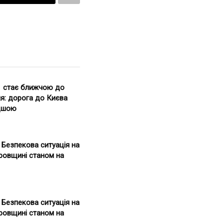
1 стає ближчою до
я: дорога до Києва
дшою
. Безпекова ситуація на
ровщині станом на
. Безпекова ситуація на
ровщині станом на