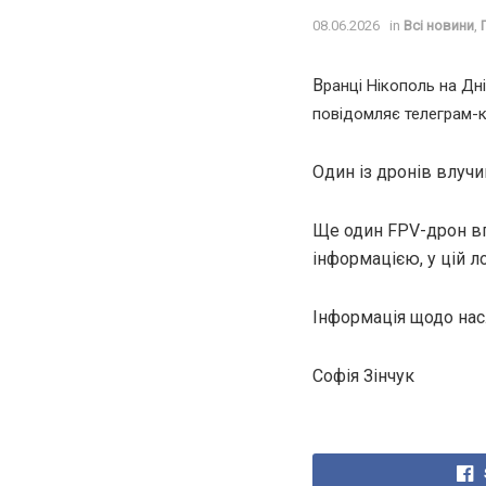
08.06.2026
in
Всі новини
,
В
ранці Нікополь на Дн
повідомляє телеграм-к
Один із дронів влучи
Ще один FPV-дрон впа
інформацією, у цій л
Інформація щодо нас
Софія Зінчук