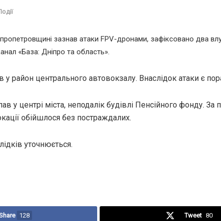
Події
іпропетровщині зазнав атаки FPV-дронами, зафіксовано два вл
анал «База: Дніпро та область».
в у район центрального автовокзалу. Внаслідок атаки є пор
в у центрі міста, неподалік будівлі Пенсійного фонду. За
окації обійшлося без постраждалих.
лідків уточнюється.
Share
128
Tweet
80