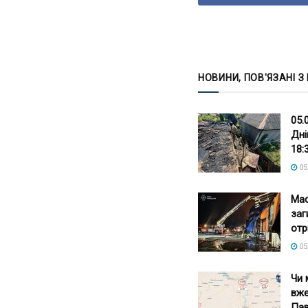
НОВИНИ, ПОВ'ЯЗАНІ З
05.
Дні
18:
05
Мас
заг
отр
05
Чи 
вже
Пав