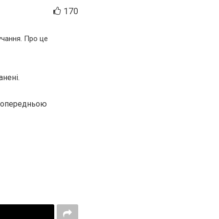
170
учання. Про це
анені.
 попередньою