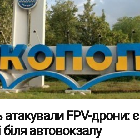
 атакували FPV-дрони: є
 біля автовокзалу