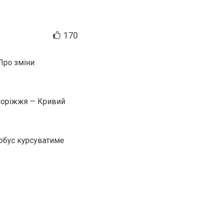
170
Про зміни
апоріжжя — Кривий
тобус курсуватиме