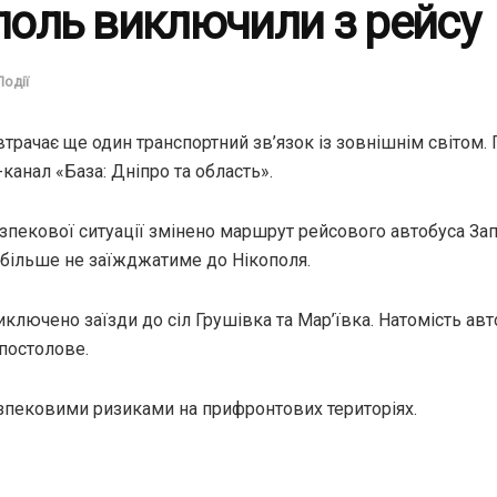
ополь виключили з рейсу
Події
трачає ще один транспортний зв’язок із зовнішнім світом. 
канал «База: Дніпро та область».
зпекової ситуації змінено маршрут рейсового автобуса З
с більше не заїжджатиме до Нікополя.
ключено заїзди до сіл Грушівка та Мар’ївка. Натомість ав
постолове.
пековими ризиками на прифронтових територіях.