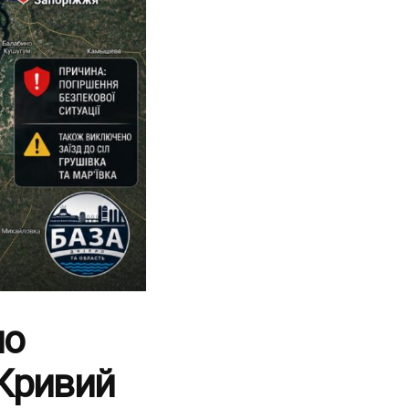
но
Кривий