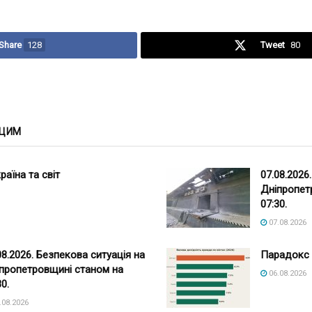
Share
128
Tweet
80
 ЦИМ
раїна та світ
07.08.2026
Дніпропет
07:30.
07.08.2026
08.2026. Безпекова ситуація на
Парадокс 
пропетровщині станом на
06.08.2026
30.
.08.2026