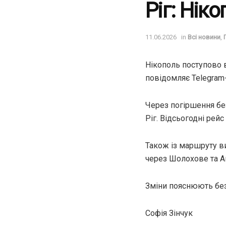
Ріг: Нік
11.06.2026
in
Всі новини
,
Нікополь поступово в
повідомляє Telegram-
Через погіршення бе
Ріг. Відсьогодні рей
Також із маршруту ви
через Шолохове та А
Зміни пояснюють без
Софія Зінчук