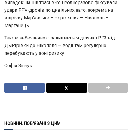
випадок: на цій трасі вже неодноразово фіксували
удари FPV-дронів по цивільних авто, зокрема на
відрізку Мар’янське – Чортомлик – Нікополь –
Марганець.
Також небезпечною залишається ділянка Р73 від
Дмитрівки до Нікополя — водії там регулярно
перебувають у зоні ризику.
Софія Зінчук
НОВИНИ, ПОВ'ЯЗАНІ З ЦИМ