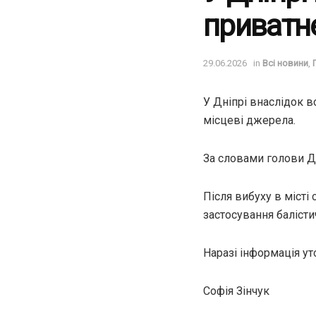
приватне
29.06.2026
in
Всі новини
,
У Дніпрі внаслідок 
місцеві джерела.
За словами голови Д
Після вибуху в місті
застосування балісти
Наразі інформація у
Софія Зінчук