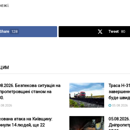
ежі.
Share
128
Tweet
80
 ЦИМ
08.2026. Безпекова ситуація на
Траса Н-3
пропетровщині станом на
завершенн
30.
буде шви
.08.2026
05.08.2026
ована атака на Київщину:
05.08.2026
инули 14 людей, ще 22
Дніпропет