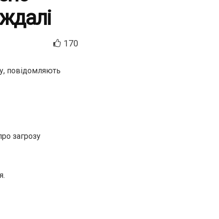
аждалі
170
ву, повідомляють
про загрозу
я.