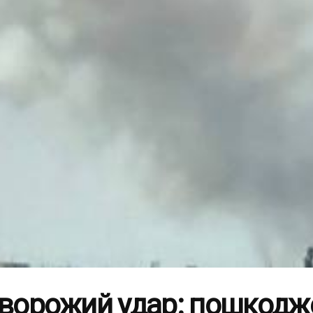
і ворожий удар: пошкодж