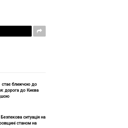
1 стає ближчою до
я: дорога до Києва
дшою
. Безпекова ситуація на
ровщині станом на