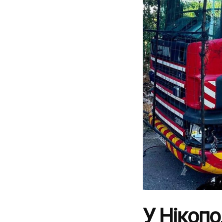
У Нікопо