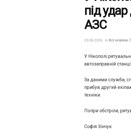
під удар
АЗС
29.06.2026
in
Всі новини
,
У Нікополі рятувальн
автозаправній станц
За даними служби, с
прибув другий екіпа
техніки.
Попри обстріли, рят
Софія Зінчук