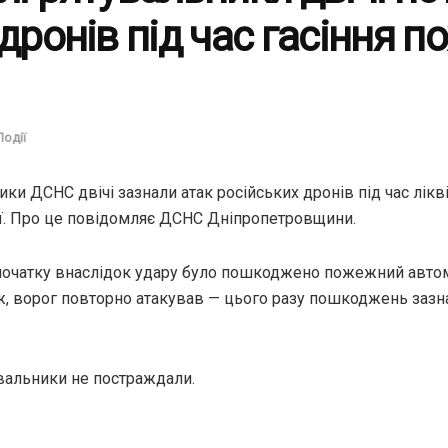
 дронів під час гасіння п
Події
ики ДСНС двічі зазнали атак російських дронів під час лікв
ії. Про це повідомляє ДСНС Дніпропетровщини.
початку внаслідок удару було пошкоджено пожежний автом
ж, ворог повторно атакував — цього разу пошкоджень зазн
увальники не постраждали.