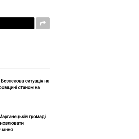
. Безпекова ситуація на
ровщині станом на
Марганецькій громаді
дновлювати
чання