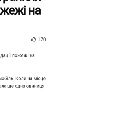
ожежі на
170
ідації пожежі на
обіль. Коли на місце
ала ще одна одиниця