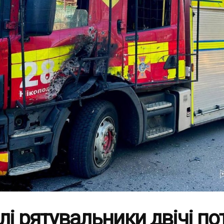
лі рятувальники двічі п