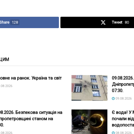
Share
128
Tweet
80
 ЦИМ
овне на ранок. Україна та світ
09.08.2026
Дніпропет
.08.2026
07:30.
09.08.2026
08.2026. Безпекова ситуація на
Є вода! У 
пропетровщині станом на
почали ві
30.
водопоста
.08.2026
08.08.2026