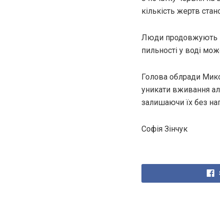
кількість жертв стан
Люди продовжують від
пильності у воді мож
Голова облради Мико
уникати вживання алк
залишаючи їх без наг
Софія Зінчук