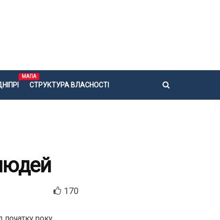
МАПА
НІПРІ
СТРУКТУРА ВЛАСНОСТІ
людей
170
д початку року