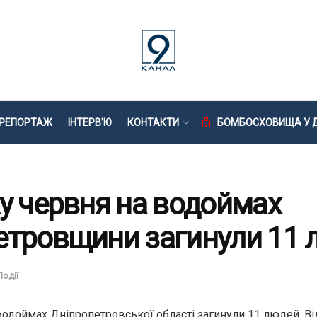
РЕПОРТАЖ
ІНТЕРВ’Ю
КОНТАКТИ
БОМБОСХОВИЩА У Д
у червня на водоймах
етровщини загинули 11 
Події
водоймах Дніпропетровської області загинули 11 людей. Ві