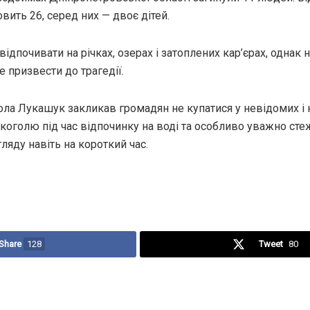
овить 26, серед них — двоє дітей.
почивати на річках, озерах і затоплених кар’єрах, однак н
е призвести до трагедії.
ла Лукашук закликав громадян не купатися у невідомих і 
оголю під час відпочинку на воді та особливо уважно стеж
ляду навіть на короткий час.
Share
128
Tweet
80