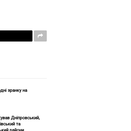
дні зранку на
кував Дніпровський,
івський та
ький райони