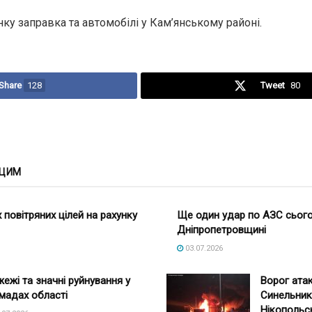
ку заправка та автомобілі у Кам’янському районі.
Share
128
Tweet
80
 ЦИМ
повітряних цілей на рахунку
Ще один удар по АЗС сього
Дніпропетровщині
03.07.2026
ежі та значні руйнування у
Ворог ата
мадах області
Синельник
Нікопольс