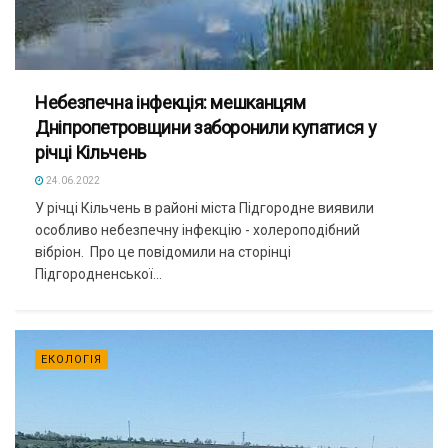
Небезпечна інфекція: мешканцям
Дніпропетровщини заборонили купатися у
річці Кільчень
24.06.2022
У річці Кільчень в районі міста Підгородне виявили
особливо небезпечну інфекцію - холероподібний
вібріон. Про це повідомили на сторінці
Підгородненської...
ЕКОЛОГІЯ