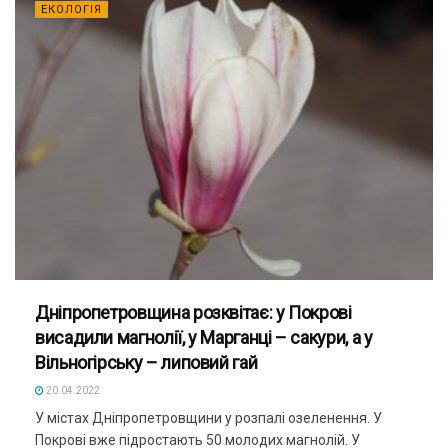
ЕКОЛОГІЯ
Дніпропетровщина розквітає: у Покрові
висадили магнолії, у Марганці – сакури, а у
Вільногірську – липовий гай
20.04.2022
У містах Дніпропетровщини у розпалі озеленення. У
Покрові вже підростають 50 молодих магнолій. У