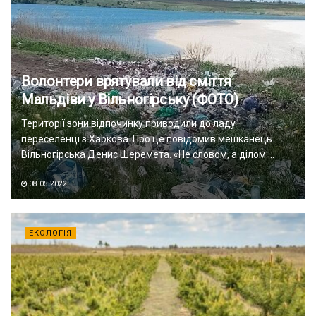
Волонтери врятували від сміття
Мальдіви у Вільногірську (ФОТО)
Території зони відпочинку приводили до ладу
переселенці з Харкова. Про це повідомив мешканець
Вільногірська Денис Шеремета. «Не словом, а ділом....
08.05.2022
ЕКОЛОГІЯ