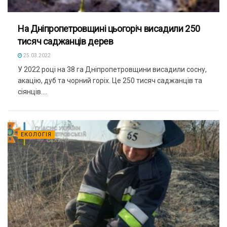
На Дніпропетровщині цьогоріч висадили 250
тисяч саджанців дерев
25.03.2022
У 2022 році на 38 га Дніпропетровщини висадили сосну,
акацію, дуб та чорний горіх. Це 250 тисяч саджанців та
сіянців....
ЕКОЛОГІЯ