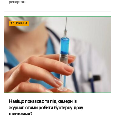
репортажі...
TELEGRAM
Навіщо показово та під камери із
журналістами робити бустерну дозу
щеплення?