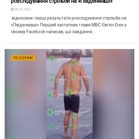
розслідування стрільби на «Південмаші»
09.02.2022
​ відносини: перші результати розслідування стрільби на
«Південмаші» Перший заступник глави МВС Євген Єнін у
своєму Facebook написав, що завдання...
TELEGRAM