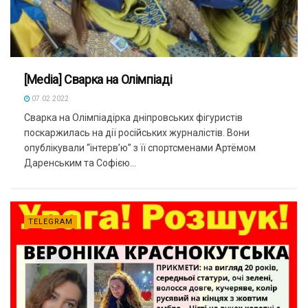
[Media] ​Сварка на Олімпіаді
07.02.2022
​Сварка на Олімпіадірка дніпровських фігуристів
поскаржилась на дії російських журналістів. Вони
опублікували “інтерв’ю” з її спортсменами Артёмом
Даренським та Софією...
TELEGRAM