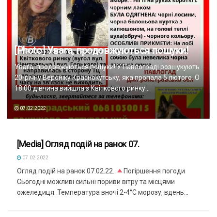
[Photo] Увага, продовжуються пошуки!
Увага, продовжуються пошуки! У Павлограді розшукують
20-річну Вероніку Краснокутську, яка пропала 5 лютого. О
18:00 дівчина вийшла з Квіткового ринку...
07.02.2022
[Media] ​Огляд подій на ранок 07.
TELEGRAM
07.02.2022
​Огляд подій на ранок 07.02.22.
Погіршення погоди
Сьогодні можливі сильні пориви вітру та місцями
ожеледиця. Температура вночі 2-4°C морозу, вдень...