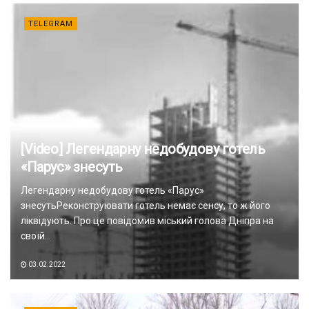
TELEGRAM
[Video] Легендарну недобудову готель
«Парус» знесуть
Легендарну недобудову готель «Парус»
знесутьРеконструювати готель немає сенсу, то ж його
ліквідують. Про це повідомив міський голова Дніпра на
своїй...
03.02.2022