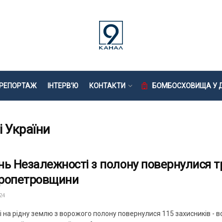
РЕПОРТАЖ
ІНТЕРВ’Ю
КОНТАКТИ
БОМБОСХОВИЩА У Д
 України
нь Незалежності з полону повернулися т
ропетровщини
24
 на рідну землю з ворожого полону повернулися 115 захисників - в