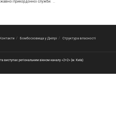
жавної прикордонної служби. ...
Контакти
Бомбосховища у Дніпрі
Структура власності
та виступає регіональним вікном каналу «2+2» (м. Київ)