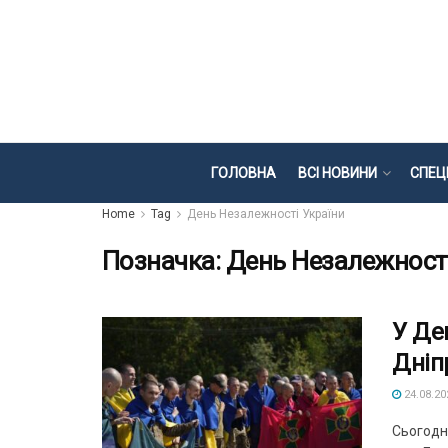
ГОЛОВНА
ВСІ НОВИНИ
СПЕЦ
Home
Tag
День Незалежності України
Позначка:
День Незалежності
У Де
Дніп
24.08.20
Сьогодні