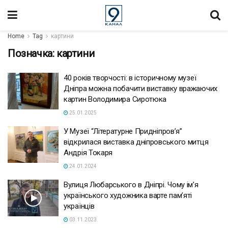
Home
Tag
картини
Позначка:
картини
40 років творчості: в історичному музеї
Дніпра можна побачити виставку вражаючих
картин Володимира Сиротюка
25.01.2025
У Музеї “Літературне Придніпров’я”
відкрилася виставка дніпровського митця
Андрія Токаря
24.01.2024
Вулиця Любарського в Дніпрі. Чому ім’я
українського художника варте пам’яті
українців
03.11.2023