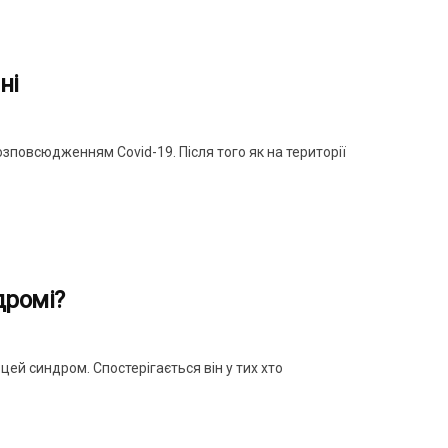
ні
озповсюдженням Covid-19. Після того як на території
дромі?
ей синдром. Спостерігається він у тих хто