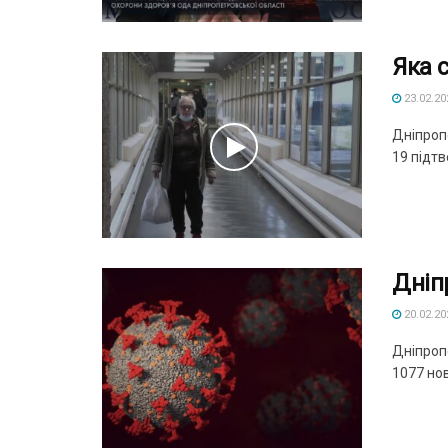
Яка 
23.02.20
Дніпроп
19 підтв
Дніп
20.02.20
Дніпроп
1077 нов