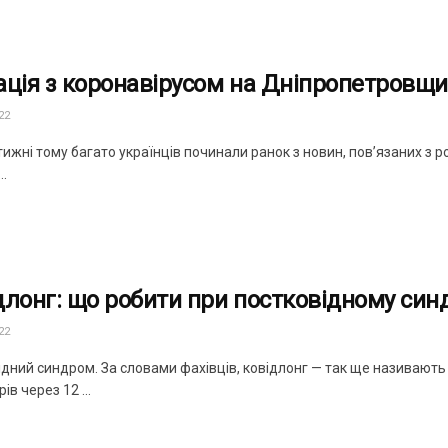
ація з коронавірусом на Дніпропетровщи
22
ижні тому багато українців починали ранок з новин, пов’язаних з р
..
длонг: що робити при постковідному син
22
дний синдром. За словами фахівців, ковідлонг — так ще називають ц
ів через 12 ...