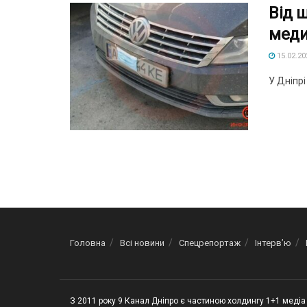
Від ш
меди
15.02.20
У Дніпрі
Головна
Всі новини
Спецрепортаж
Інтерв’ю
З 2011 року 9 Канал Дніпро є частиною холдингу 1+1 медіа 