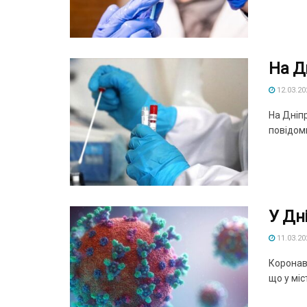
На Д
12.03.20
На Дніп
повідоми
У Дн
11.03.20
Коронаві
що у міст