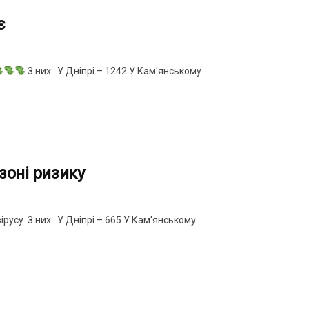
є
З них: У Дніпрі – 1242 У Кам'янському ...
зоні ризику
усу. З них: У Дніпрі – 665 У Кам'янському ...