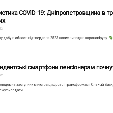
тистика COVID-19: Дніпропетровщина в тр
их
22
у добу в області підтвердили 2523 нових випадків коронавірусу.
идентські смартфони пенсіонерам почну
22
овідомив заступник міністра цифрової трансформації Олексій Виску
ожуть подати ...