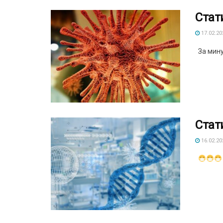
​Стат
17.02.20
За мину
Стат
16.02.20