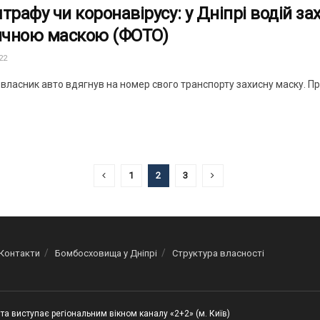
трафу чи коронавірусу: у Дніпрі водій за
чною маскою (ФОТО)
22
 власник авто вдягнув на номер свого транспорту захисну маску. Причо
1
2
3
Контакти
Бомбосховища у Дніпрі
Структура власності
та виступає регіональним вікном каналу «2+2» (м. Київ)