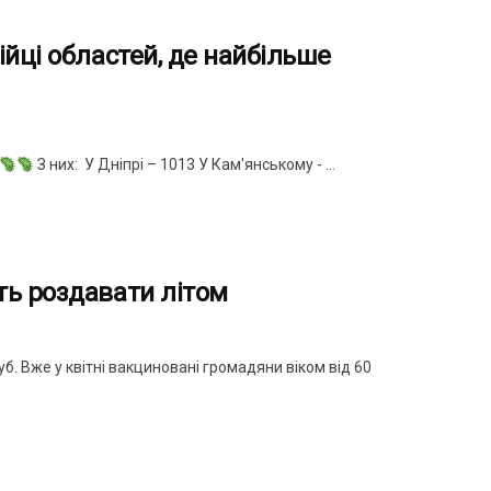
ійці областей, де найбільше
З них: У Дніпрі – 1013 У Кам'янському - ...
ть роздавати літом
б. Вже у квітні вакциновані громадяни віком від 60