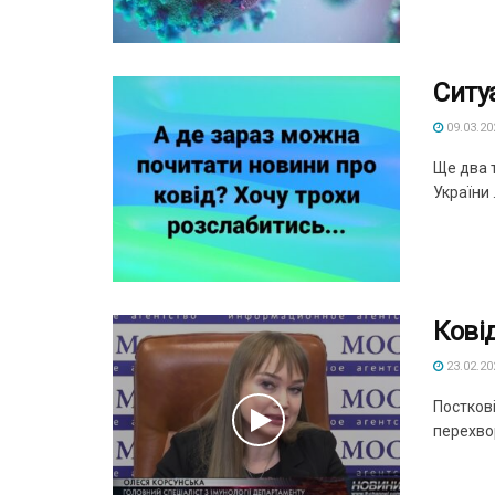
Ситу
09.03.20
Ще два т
України .
Кові
23.02.20
Посткові
перехвор