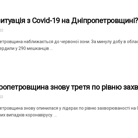
ситуація з Covid-19 на Дніпропетровщині?
22
етровщина наближається до червоної зони. За минулу добу в област
ердили у 290 мешканців ...
ропетровщина знову третя по рівню захв
22
етровщина знову опинилася у лідерах по рівню захворюваності на C
их випадків коронавірусу. ...