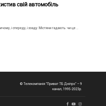
хистив свій автомобіль
му, і спереду, і ззаду. Містяни гадають: чи це ...
© Телекомпанія "Приват ТБ Дніпро" – 9
канал, 1995-2023р.