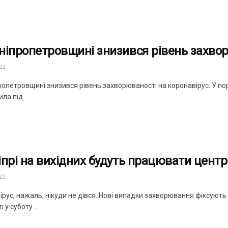
ніпропетровщині знизився рівень захвор
22
ропетровщині знизився рівень захворюваності на коронавірус. У по
ла під ...
іпрі на вихідних будуть працювати центр
22
рус, нажаль, нікуди не дівся. Нові випадки захворювання фіксують
і у суботу ...