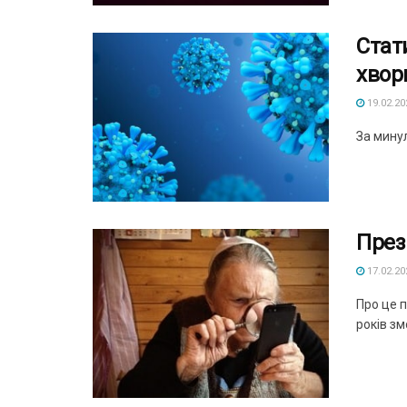
​Ста
хвор
19.02.20
За минул
През
17.02.20
Про це п
років зм