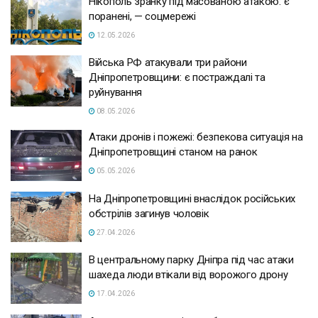
Нікополь зранку під масованою атакою: є
поранені, — соцмережі
12.05.2026
Війська РФ атакували три райони
Дніпропетровщини: є постраждалі та
руйнування
08.05.2026
Атаки дронів і пожежі: безпекова ситуація на
Дніпропетровщині станом на ранок
05.05.2026
На Дніпропетровщині внаслідок російських
обстрілів загинув чоловік
27.04.2026
В центральному парку Дніпра під час атаки
шахеда люди втікали від ворожого дрону
17.04.2026