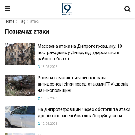
Home
Tag
атаки
Позначка:
атаки
Масована атака на Дніпропетровщину: 18
постраждалих у Дніпрі, під ударом шість
районів області
18.05.2026
Росіяни намагаються випалювати
антидронові сітки перед атаками FPV-дронів
на Нікопольщині
15.05.2026
На Дніпропетровщині через обстріли та атаки
дронів є поранені й масштабні руйнування
12.05.2026