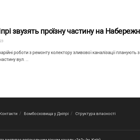
іпрі звузять проїзну частину на Набереж
23
арійні роботи з ремонту колектору зливової каналізації планують 
астину вул. ...
Контакти
Бомбосховища у Дніпрі
Структура власності
та виступає регіональним вікном каналу «2+2» (м. Київ)