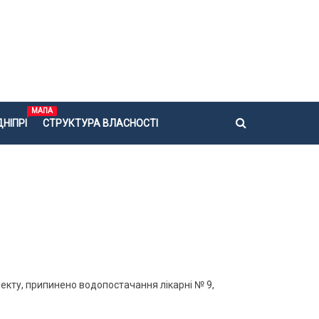
МАПА
НІПРІ
СТРУКТУРА ВЛАСНОСТІ
пекту, припинено водопостачання лікарні № 9,