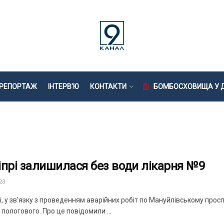
РЕПОРТАЖ
ІНТЕРВ’Ю
КОНТАКТИ
БОМБОСХОВИЩА У Д
іпрі залишилася без води лікарня №9
23
, у зв’язку з проведенням аварійних робіт по Мануйлівському прос
пологового. Про це повідомили ...