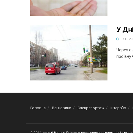
У Дн
19.11.20
Через ав
проїзну ч
Головна
Всі новини
Спецрепортаж
Інтерв’ю
З 2011 року 9 Канал Дніпро є частиною холдингу 1+1 медіа 