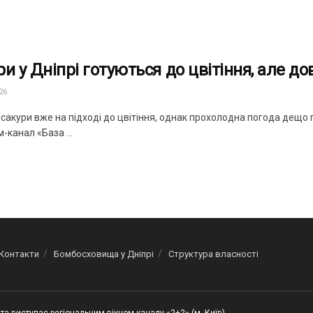
ри у Дніпрі готуються до цвітіння, але д
26
і сакури вже на підході до цвітіння, однак прохолодна погода дещ
-канал «База ...
Контакти
Бомбосховища у Дніпрі
Структура власності
та виступає регіональним вікном каналу «2+2» (м. Київ)