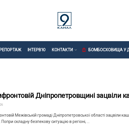
РЕПОРТАЖ
ІНТЕРВ’Ю
КОНТАКТИ
БОМБОСХОВИЩА У Д
ифронтовій Дніпропетровщині зацвіли к
26
онтовій Межівській громаді Дніпропетровської області зацвіли ка
 Попри складну безпекову ситуацію в регіоні, ...