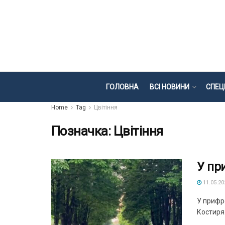
ГОЛОВНА
ВСІ НОВИНИ
СПЕЦ
Home
Tag
Цвітіння
Позначка:
Цвітіння
У пр
11.05.20
У прифр
Костиря.