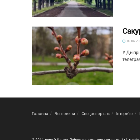
Саку
10.04.20
У Дніпр
телеграм
Головна
Всі новини
Спецрепортаж
Інтерв’ю
З 2011 року 9 Канал Дніпро є частиною холдингу 1+1 медіа 