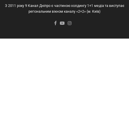
З 2011 року 9 Канал Дніпро є частиною холдингу 1+1 медіа та виступає
регіональним вікном каналу «2+2» (м. Київ)