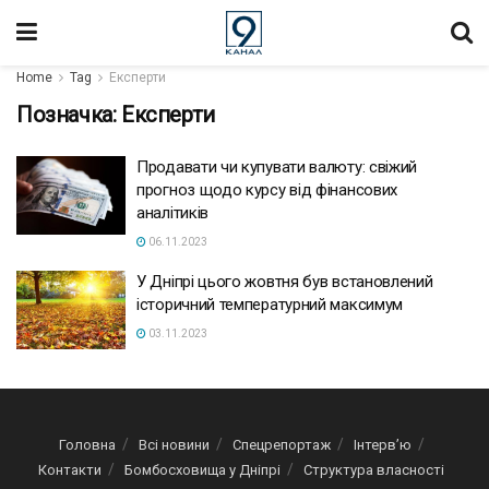
Home
Tag
Експерти
Позначка:
Експерти
Продавати чи купувати валюту: свіжий
прогноз щодо курсу від фінансових
аналітиків
06.11.2023
У Дніпрі цього жовтня був встановлений
історичний температурний максимум
03.11.2023
Головна
Всі новини
Спецрепортаж
Інтерв’ю
Контакти
Бомбосховища у Дніпрі
Структура власності