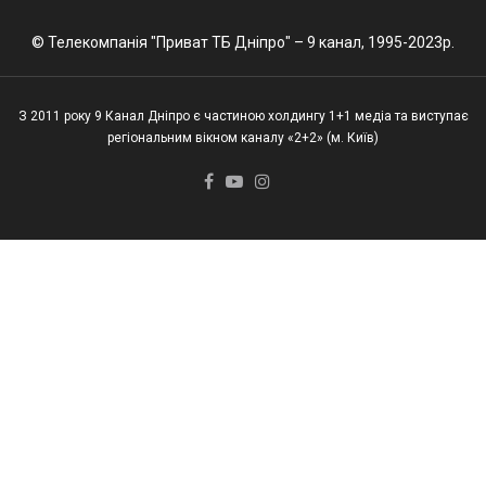
© Телекомпанія "Приват ТБ Дніпро" – 9 канал, 1995-2023р.
З 2011 року 9 Канал Дніпро є частиною холдингу 1+1 медіа та виступає
регіональним вікном каналу «2+2» (м. Київ)