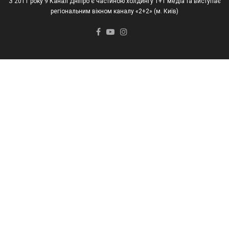
З 2011 року 9 Канал Дніпро є частиною холдингу 1+1 медіа та виступає
регіональним вікном каналу «2+2» (м. Київ)