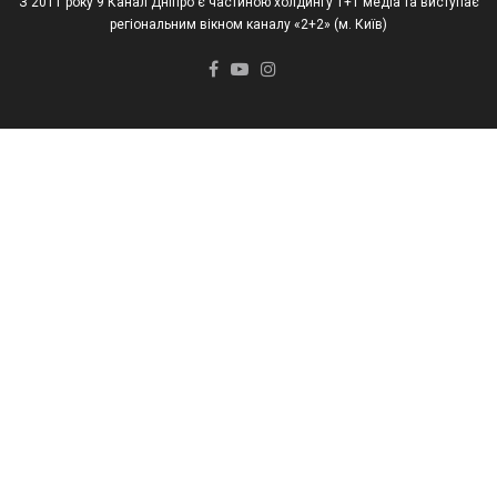
З 2011 року 9 Канал Дніпро є частиною холдингу 1+1 медіа та виступає
регіональним вікном каналу «2+2» (м. Київ)