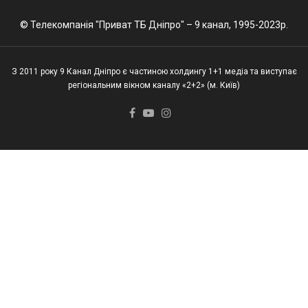
© Телекомпанія "Приват ТБ Дніпро" – 9 канал, 1995-2023р.
З 2011 року 9 Канал Дніпро є частиною холдингу 1+1 медіа та виступає
регіональним вікном каналу «2+2» (м. Київ)