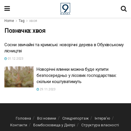
Home
Tag
хвоя
Позначка:
хвоя
Сосни звичайні та кримські: новорічні дерева в Обухівському
лісництві
01.12.2023
Новорічні ялинки можна буде купити
безпосередньо у лісових господарствах:
скільки коштуватимуть
29.11.2023
Головна
Всі новини
Спецрепортаж
Інтерв’ю
Контакти
Бомбосховища у Дніпрі
Структура власності