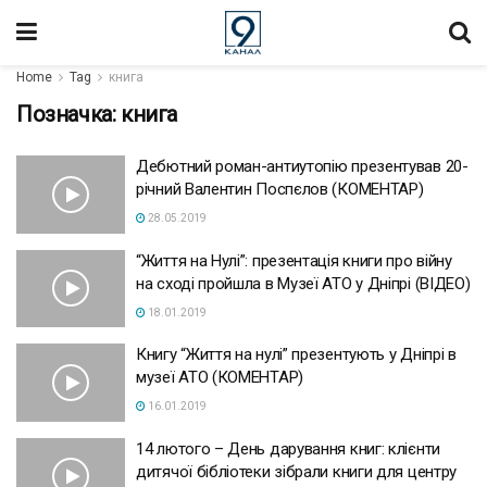
Home
Tag
книга
Позначка:
книга
Дебютний роман-антиутопію презентував 20-
річний Валентин Поспєлов (КОМЕНТАР)
28.05.2019
“Життя на Нулі”: презентація книги про війну
на сході пройшла в Музеї АТО у Дніпрі (ВІДЕО)
18.01.2019
Книгу “Життя на нулі” презентують у Дніпрі в
музеї АТО (КОМЕНТАР)
16.01.2019
14 лютого – День дарування книг: клієнти
дитячої бібліотеки зібрали книги для центру