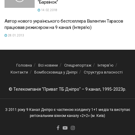
“Барвінок”
14.02.2018
Автор нового українського бестселлера Валентин Тарасов
працював режисером на 9 каналі (Інтерв’ю)
28.01.2013
Головна
Всі новини
Спецрепортаж
Інтерв’ю
Контакти
Бомбосховища у Дніпрі
Структура власності
© Телекомпанія "Приват ТБ Дніпро" – 9 канал, 1995-2023р.
З 2011 року 9 Канал Дніпро є частиною холдингу 1+1 медіа та виступає
регіональним вікном каналу «2+2» (м. Київ)