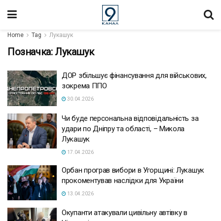
Home
Tag
Лукашук
Позначка:
Лукашук
ДОР збільшує фінансування для військових,
зокрема ППО
30.04.2026
Чи буде персональна відповідальність за
удари по Дніпру та області, – Микола
Лукашук
17.04.2026
Орбан програв вибори в Угорщині: Лукашук
прокоментував наслідки для України
13.04.2026
Окупанти атакували цивільну автівку в