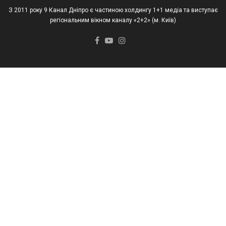
З 2011 року 9 Канал Дніпро є частиною холдингу 1+1 медіа та виступає
регіональним вікном каналу «2+2» (м. Київ)