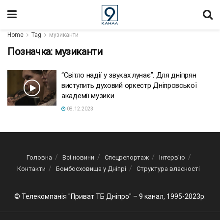
Home
Tag
музиканти
Позначка:
музиканти
“Світло надії у звуках лунає”. Для дніпрян
виступить духовий оркестр Дніпровської
академії музики
08.12.2023
Головна
Всі новини
Спецрепортаж
Інтерв’ю
Контакти
Бомбосховища у Дніпрі
Структура власності
© Телекомпанія "Приват ТБ Дніпро" – 9 канал, 1995-2023р.