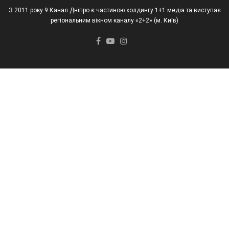
З 2011 року 9 Канал Дніпро є частиною холдингу 1+1 медіа та виступає
регіональним вікном каналу «2+2» (м. Київ)