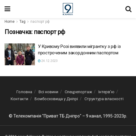
Home
Tag
паспорт рф
Позначка:
паспорт рф
У Кривому Розі виявили мігрантку з рф із
простроченим закордонним паспортом
24.12.2023
Головна
Всі новини
Спецрепортаж
Інтерв’ю
Контакти
Бомбосховища у Дніпрі
Структура власності
© Телекомпанія "Приват ТБ Дніпро" – 9 канал, 1995-2023р.