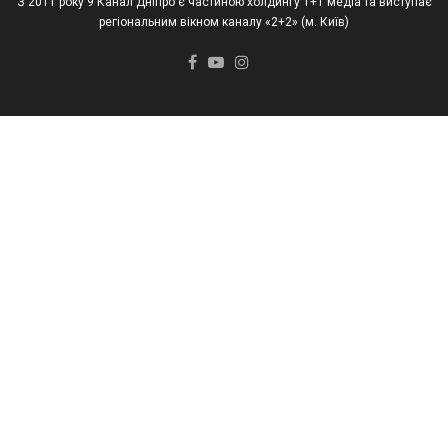
З 2011 року 9 Канал Дніпро є частиною холдингу 1+1 медіа та виступає
регіональним вікном каналу «2+2» (м. Київ)