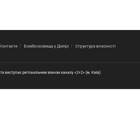
Контакти
Бомбосховища у Дніпрі
Структура власності
та виступає регіональним вікном каналу «2+2» (м. Київ)