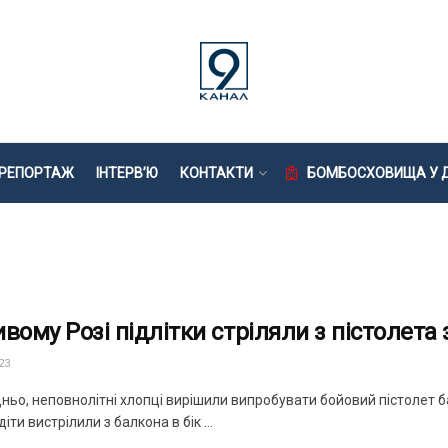
РЕПОРТАЖ
ІНТЕРВ’Ю
КОНТАКТИ
БОМБОСХОВИЩА У Д
ивому Розі підлітки стріляли з пістолета
23
ньо, неповнолітні хлопці вирішили випробувати бойовий пістолет б
діти вистрілили з балкона в бік ...