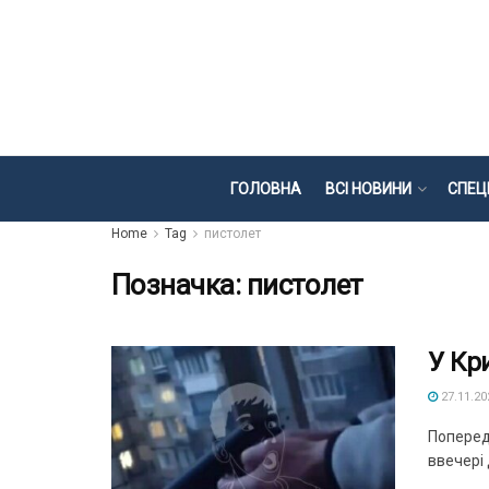
ГОЛОВНА
ВСІ НОВИНИ
СПЕЦ
Home
Tag
пистолет
Позначка:
пистолет
У Кр
27.11.20
Поперед
ввечері 