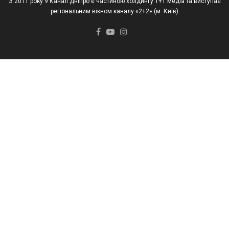
З 2011 року 9 Канал Дніпро є частиною холдингу 1+1 медіа та виступає
регіональним вікном каналу «2+2» (м. Київ)