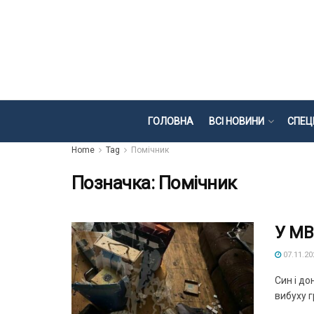
ГОЛОВНА
ВСІ НОВИНИ
СПЕЦ
Home
Tag
Помічник
Позначка:
Помічник
У МВ
07.11.20
Син і д
вибуху г