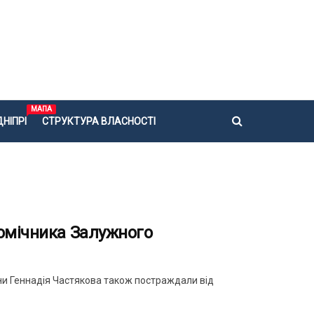
МАПА
НІПРІ
СТРУКТУРА ВЛАСНОСТІ
помічника Залужного
ни Геннадія Частякова також постраждали від