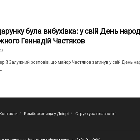
дарунку була вибухівка: у свій День нар
жного Геннадій Частяков
23
ерій Залужний розповів, що майор Частяков загинув у свій День на
.
Контакти
Бомбосховища у Дніпрі
Структура власності
та виступає регіональним вікном каналу «2+2» (м. Київ)