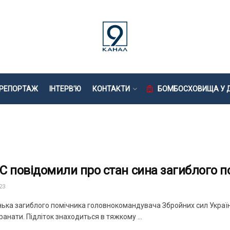
РЕПОРТАЖ
ІНТЕРВ’Ю
КОНТАКТИ
БОМБОСХОВИЩА У Д
С повідомили про стан сина загиблого 
23
онька загиблого помічника головнокомандувача Збройних сил Украї
ранати. Підліток знаходиться в тяжкому ...