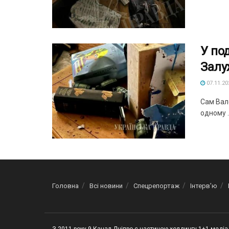
У по
Залу
07.11.20
Сам Вал
одному ..
Головна
Всі новини
Спецрепортаж
Інтерв’ю
З 2011 року 9 Канал Дніпро є частиною холдингу 1+1 медіа 