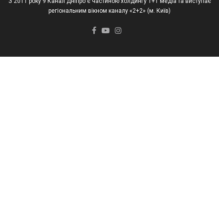
З 2011 року 9 Канал Дніпро є частиною холдингу 1+1 медіа та виступає
регіональним вікном каналу «2+2» (м. Київ)