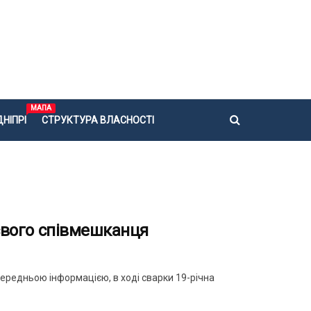
МАПА
НІПРІ
СТРУКТУРА ВЛАСНОСТІ
 свого співмешканця
передньою інформацією, в ході сварки 19-річна