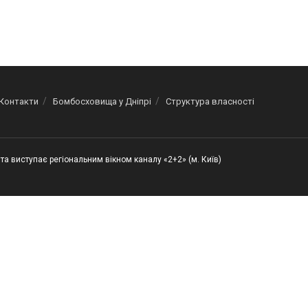
Контакти
Бомбосховища у Дніпрі
Структура власності
та виступає регіональним вікном каналу «2+2» (м. Київ)