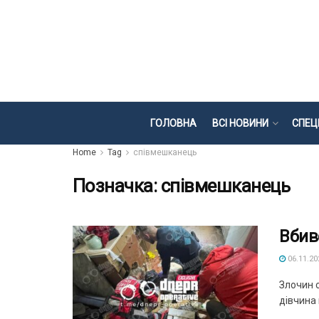
ГОЛОВНА
ВСІ НОВИНИ
СПЕЦ
Home
Tag
співмешканець
Позначка:
співмешканець
Вбив
06.11.20
Злочин с
дівчина 