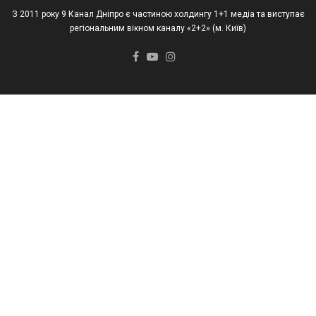
З 2011 року 9 Канал Дніпро є частиною холдингу 1+1 медіа та виступає
регіональним вікном каналу «2+2» (м. Київ)