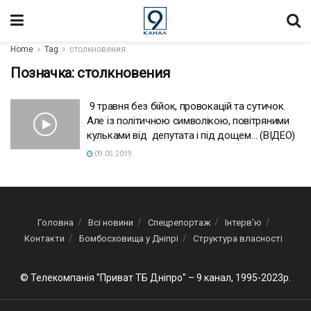
Home
Tag
столкновения
Позначка:
столкновения
9 травня без бійок, провокацій та сутичок.
Але із політичною символікою, повітряними
кульками від депутата і під дощем… (ВІДЕО)
09.05.2019
Головна
Всі новини
Спецрепортаж
Інтерв’ю
Контакти
Бомбосховища у Дніпрі
Структура власності
© Телекомпанія "Приват ТБ Дніпро" – 9 канал, 1995-2023р.