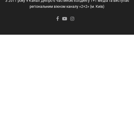
З 2011 року 9 Канал Дніпро є частиною холдингу 1+1 медіа та виступає
регіональним вікном каналу «2+2» (м. Київ)