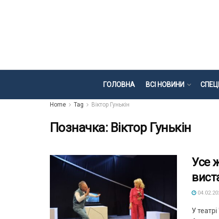
ГОЛОВНА
ВСІ НОВИНИ
СПЕЦ
Home
Tag
Віктор Гунькін
Позначка:
Віктор Гунькін
Усе 
вист
04.02.20
У театр