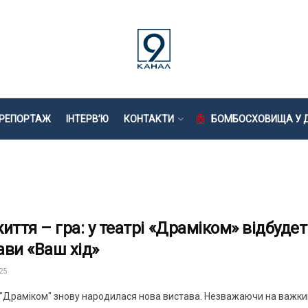
РЕПОРТАЖ
ІНТЕРВ’Ю
КОНТАКТИ
БОМБОСХОВИЩА У Д
життя – гра: у театрі «Драміком» відбуд
ави «Ваш хід»
25
і "Драміком" знову народилася нова вистава. Незважаючи на важкий