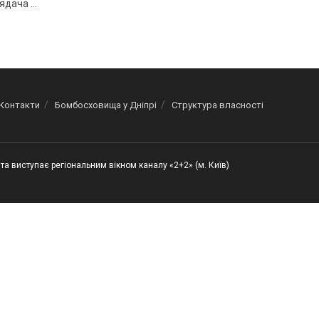
ядача ...
Контакти
Бомбосховища у Дніпрі
Структура власності
та виступає регіональним вікном каналу «2+2» (м. Київ)