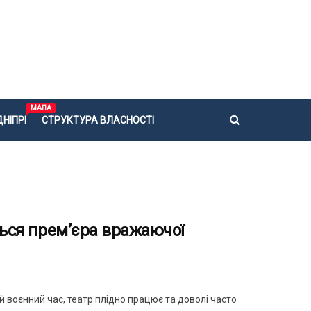
МАПА
НІПРІ
СТРУКТУРА ВЛАСНОСТІ
еться прем’єра вражаючої
 воєнний час, театр плідно працює та доволі часто