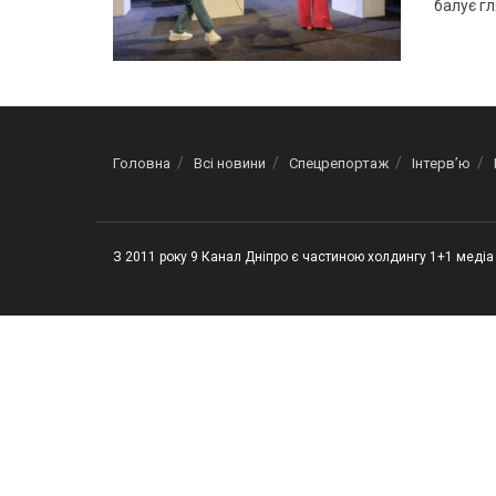
балує гл
Головна
Всі новини
Спецрепортаж
Інтерв’ю
З 2011 року 9 Канал Дніпро є частиною холдингу 1+1 медіа 