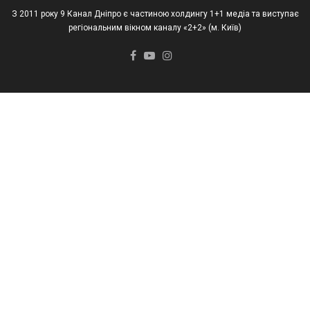
З 2011 року 9 Канал Дніпро є частиною холдингу 1+1 медіа та виступає
регіональним вікном каналу «2+2» (м. Київ)