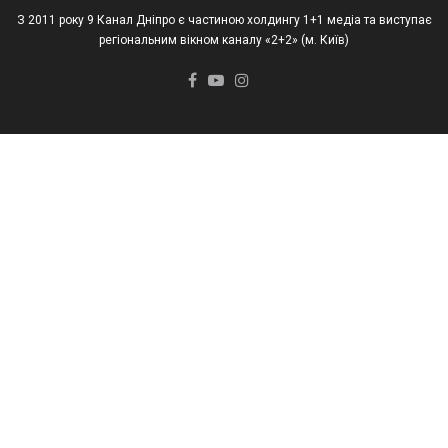
З 2011 року 9 Канал Дніпро є частиною холдингу 1+1 медіа та виступає
регіональним вікном каналу «2+2» (м. Київ)