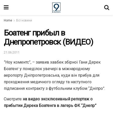
Home
Всі новини
Боатенг прибыл в
Днепропетровск (ВИДЕО)
21.06.2011
”Ноу коментс”, – заявив хавбек збірної Гани Дерек
Боатенг у понеділок увечері в міжнародному
аеропорту Дніпропетровська, куди він прибув для
проходження медичного огляду та наступного
підписання контракту з футбольним клубом “Дніпро”.
Смотрите
на видео эксклюзивный репортаж о
прибытии Дерека Боатенга в лагерь ФК “Днепр”