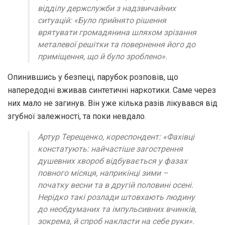
відділу держслужби з надзвичайних
ситуацій: «Було прийнято рішення
врятувати громадянина шляхом зрізання
металевої решітки та повернення його до
приміщення, що й було зроблено».
Опинившись у безпеці, парубок розповів, що
напередодні вживав синтетичні наркотики. Саме через
них мало не загинув. Він уже кілька разів лікувався від
згубної залежності, та поки невдало.
Артур Терещенко, кореспондент: «Фахівці
констатують: найчастіше загострення
душевних хвороб відбувається у фазах
повного місяця, наприкінці зими –
початку весни та в другій половині осені.
Нерідко такі розлади штовхають людину
до необдуманих та імпульсивних вчинків,
зокрема, й спроб накласти на себе руки».