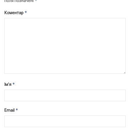
*
поля позначені
*
Коментар
*
Ім'я
*
Email