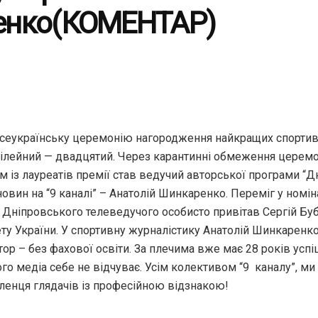
енко(КОМЕНТАР)
сеукраїнську церемонію нагородження найкращих спортивн
ілейний — двадцятий. Через карантинні обмеження церем
 із лауреатів премії став ведучий авторської програми “Д
овин на “9 каналі” – Анатолій Шинкаренко. Переміг у номіна
 Дніпровського телеведучого особисто привітав Сергій Буб
ету України. У спортивну журналістику Анатолій Шинкаренк
р – без фахової освіти. За плечима вже має 28 років успіш
о медіа себе не відчуває. Усім колективом “9 каналу”, ми
ленця глядачів із професійною відзнакою!