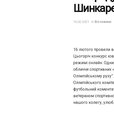
Шинкар
16.02.2021
in
Всі новини
16 лютого провели в
Цьогоріч конкурс юв
режимі онлайн. Одним
обличчя спортивних н
Олімпійському руху”.
Олімпійського коміт
футбольний коментато
ветераном спортивног
нашого колегу, улюб