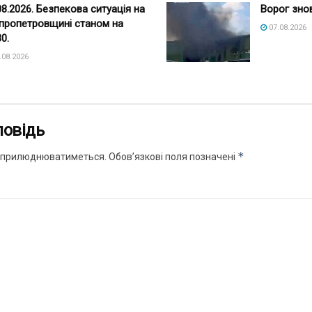
08.2026. Безпекова ситуація на
Ворог зно
пропетровщині станом на
07.08.2026
30.
.08.2026
повідь
*
 оприлюднюватиметься.
Обов’язкові поля позначені