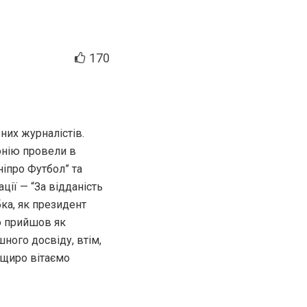
170
их журналістів.
онію провели в
ніпро Футбол” та
ції — “За відданість
ка, як президент
о прийшов як
ного досвіду, втім,
 щиро вітаємо