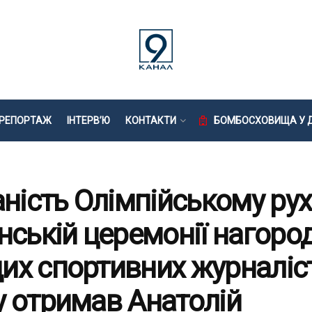
РЕПОРТАЖ
ІНТЕРВ’Ю
КОНТАКТИ
БОМБОСХОВИЩА У Д
аність Олімпійському рух
нській церемонії нагор
их спортивних журналіс
у отримав Анатолій