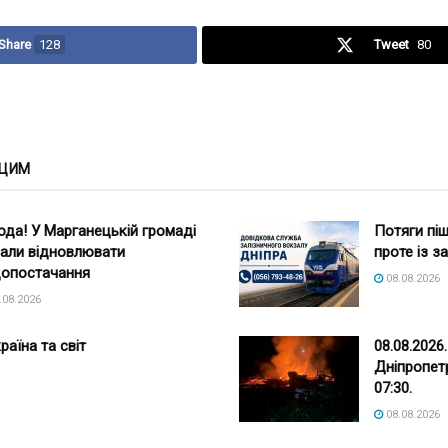
Share
128
Tweet
80
 ЦИМ
ода! У Марганецькій громаді
Потяги піш
али відновлювати
проте із 
опостачання
08.08.2026
.08.2026
раїна та світ
08.08.2026
Дніпропет
07:30.
08.08.2026