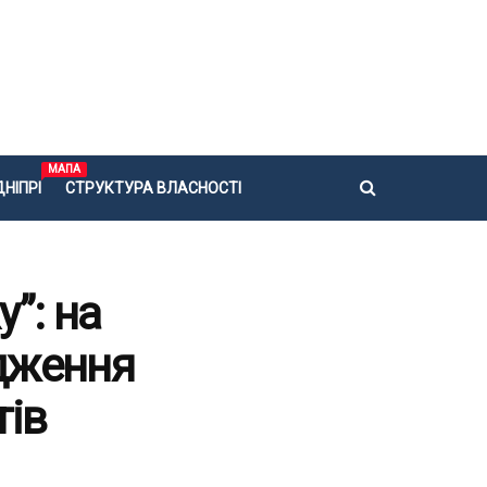
МАПА
НІПРІ
СТРУКТУРА ВЛАСНОСТІ
у”: на
одження
тів