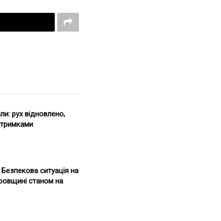
ли: рух відновлено,
затримками
. Безпекова ситуація на
ровщині станом на