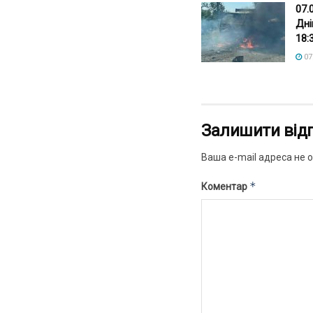
07.
Дні
18:
07
Залишити від
Ваша e-mail адреса не
*
Коментар