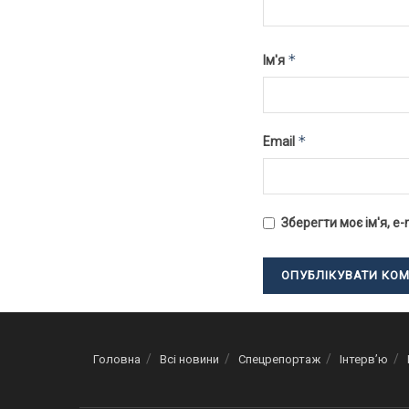
*
Ім'я
*
Email
Зберегти моє ім'я, e
Головна
Всі новини
Спецрепортаж
Інтерв’ю