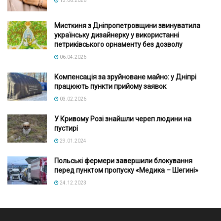
13.06.2026
Мисткиня з Дніпропетровщини звинуватила
українську дизайнерку у використанні
петриківського орнаменту без дозволу
06.04.2026
Компенсація за зруйноване майно: у Дніпрі
працюють пункти прийому заявок
03.02.2026
У Кривому Розі знайшли череп людини на
пустирі
29.01.2024
Польські фермери завершили блокування
перед пунктом пропуску «Медика – Шегині»
24.12.2023