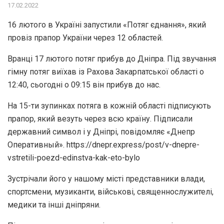
17.02.2022
16 лютого в Україні запустили «Потяг єднання», який
провіз прапор України через 12 областей.
Вранці 17 лютого потяг прибув до Дніпра. Під звучання
гімну потяг виїхав із Рахова Закарпатської області о
12:40, сьогодні о 09:15 він прибув до нас.
На 15-ти зупинках потяга в кожній області підписують
прапор, який везуть через всю країну. Підписали
державний символ і у Дніпрі, повідомляє «Днепр
Оперативный». https://dnepr.express/post/v-dnepre-
vstretili-poezd-edinstva-kak-eto-bylo
Зустрічали його у нашому місті представники влади,
спортсмени, музиканти, військові, священнослужителі,
медики та інші дніпряни.