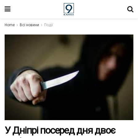
Home
Всі новини
Події
У Дніпрі посеред дня двоє