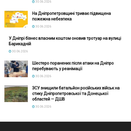
30.06.2026
На Дніпропетровщині триває підвищена
пожежна небезпека
30.06.2026
У Дніпрі бізнес власним коштом оновив тротуар на вулиці
Барикадній
30.06.2026
Шестеро поранених після атаки на Дніпро
перебувають у реанімації
30.06.2026
ЗСУ знищили батальйон російських військ на
стику Дніпропетровської та Донецької
областей — ДШВ
30.06.2026