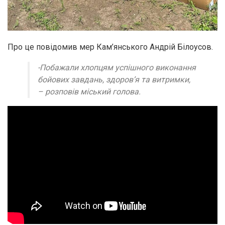
Про це повідомив мер Кам’янського Андрій Білоусов.
-Побажали хлопцям успішного виконання
бойових завдань, здоровʼя та витримки,
– розповів міський голова.