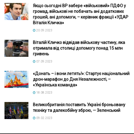
Якщо сьогодні ВР забере «військовий» ПДФО у
громад, військові не побачать ані додаткових
грошей, ані допомоги, – керівник фракції «УДАР
Віталія Кличка»
20.09.2023
Віталій Кличко відвідав військову частину, яка
отримала від столиці допомогу понад 15 млн
гривень
07.09.2023
«Донать – і вони летять!»: Стартує національний
дрон-марафон до Дня Незалежності, –
«Українська команда»
18.08.2023
Великобританія поставить Україні броньовану
техніку та далекобійну зброю, — Зеленський
09.02.2023